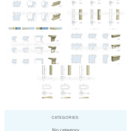
Catalogo Surrounds
Catalogo sito balustrade
Catalogo sito Frames
Catalogo sito Frames
and stringcourses
Catalogo sito balustrade
2
CATEGORIES:
No category